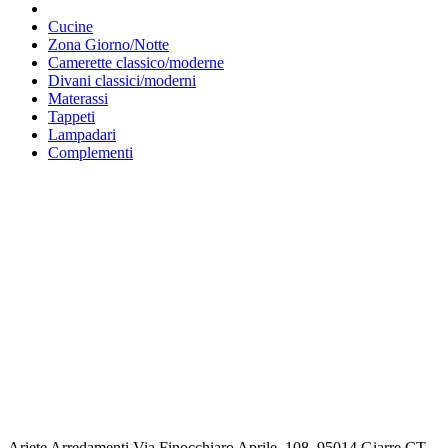
Cucine
Zona Giorno/Notte
Camerette classico/moderne
Divani classici/moderni
Materassi
Tappeti
Lampadari
Complementi
Ariete Arredamenti
Via Finocchiaro Aprile, 108, 95014 Giarre CT