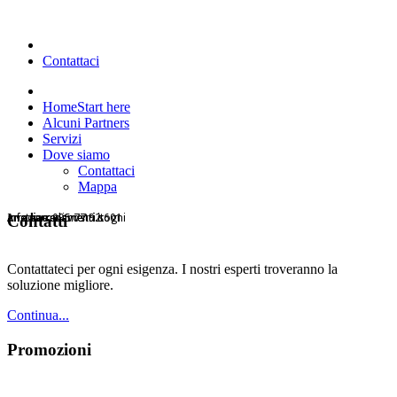
Contattaci
Home
Start here
Alcuni Partners
Servizi
Dove siamo
Contattaci
Mappa
Arrediamo i vostri sogni
arietearredamenti.it
Info line: 095 77 92 601
arietearredamenti.it
Contatti
Contattateci per ogni esigenza. I nostri esperti troveranno la
soluzione migliore.
Continua...
Promozioni