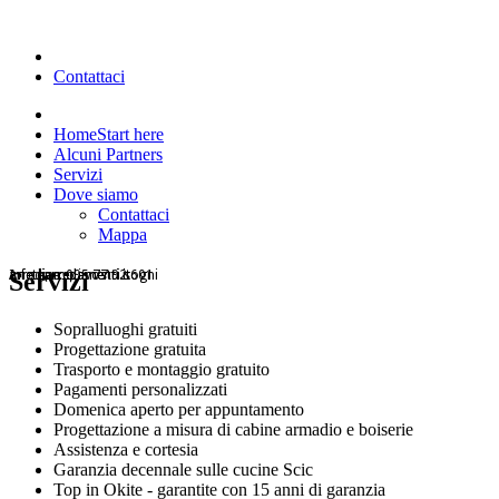
Contattaci
Home
Start here
Alcuni Partners
Servizi
Dove siamo
Contattaci
Mappa
Arrediamo i vostri sogni
arietearredamenti.it
Info line: 095 77 92 601
arietearredamenti.it
Servizi
Sopralluoghi gratuiti
Progettazione gratuita
Trasporto e montaggio gratuito
Pagamenti personalizzati
Domenica aperto per appuntamento
Progettazione a misura di cabine armadio e boiserie
Assistenza e cortesia
Garanzia decennale sulle cucine Scic
Top in Okite - garantite con 15 anni di garanzia