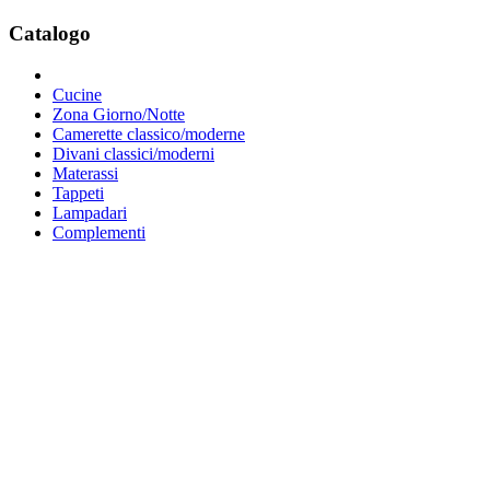
Catalogo
Cucine
Zona Giorno/Notte
Camerette classico/moderne
Divani classici/moderni
Materassi
Tappeti
Lampadari
Complementi